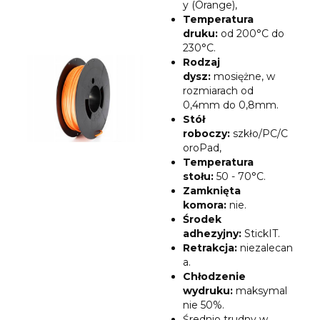
y (Orange),
Temperatura
druku:
od 200°C do
230°C.
Rodzaj
dysz
:
mosiężne, w
rozmiarach od
0,4mm do 0,8mm.
Stół
roboczy:
szkło/PC/C
oroPad,
Temperatura
stołu:
50 - 70°C.
Zamknięta
komora:
nie.
Środek
adhezyjny:
StickIT.
Retrakcja:
niezalecan
a.
Chłodzenie
wydruku:
maksymal
nie 50%.
Średnio trudny w