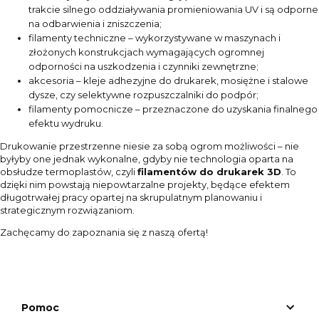
trakcie silnego oddziaływania promieniowania UV i są odporne
na odbarwienia i zniszczenia;
filamenty techniczne – wykorzystywane w maszynach i
złożonych konstrukcjach wymagających ogromnej
odporności na uszkodzenia i czynniki zewnętrzne;
akcesoria – kleje adhezyjne do drukarek, mosiężne i stalowe
dysze, czy selektywne rozpuszczalniki do podpór;
filamenty pomocnicze – przeznaczone do uzyskania finalnego
efektu wydruku.
Drukowanie przestrzenne niesie za sobą ogrom możliwości – nie
byłyby one jednak wykonalne, gdyby nie technologia oparta na
obsłudze termoplastów, czyli
filamentów do drukarek 3D
. To
dzięki nim powstają niepowtarzalne projekty, będące efektem
długotrwałej pracy opartej na skrupulatnym planowaniu i
strategicznym rozwiązaniom.
Zachęcamy do zapoznania się z naszą ofertą!
Pomoc