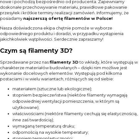
nowe i pochodzą bezpośrednio od producenta. Zapewniamy
doskonałe przechowywanie materiału, prawidłowe pakowanie
przesyłek i krótkie terminy realizacji zamówień. Informujemy, że
posiadamy
najszerszą ofertę filamentów w Polsce!
Nasza doświadczona ekipa chętnie pomoże w wyborze
odpowiedniego produktu i doradzi, w przypadku wystąpienia
jakichkolwiek wątpliwości. Serdecznie zapraszamy!
Czym są filamenty 3D?
Sprzedawane przez nas
filamenty 3D
to wkłady, które występują w
charakterze materiałów budowlanych – dzięki nim możliwe jest
wykonanie docelowych elementów. Występują pod kilkoma
postaciami i w wielu wariantach, różniących się od siebie:
materiałem (sztuczne lub ekologiczne);
stopniem bezpieczeństwa (niektóre filamenty wymagają
odpowiedniej wentylacji pomieszczenia, w którym są
użytkowane);
właściwościami (niektóre filamenty cechują się elastycznością,
inne zaś twardością);
wymaganą temperaturą druku;
odpornością na wysokie temperatury;
stopniem termoplastyczności;