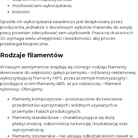
możliwościami wykorzystania;
kolorem.
Sposób ich wykorzystania zasadniczo jest dedykowany przez
producenta, jednakże o docelowym wyborze materiału do swojej
pracy powinien zdecydować sam użytkownik. Praca na
drukarkach
3D
wymaga wielu umiejętności i świadomości, aby proces
przebiegał bezpiecznie.
Rodzaje filamentów
W naszym asortymencie znajdują się różnego rodzaju filamenty
skierowane do większości gałęzi przemysłu – od branży reklamowej
wykorzystującej
filamenty HIPS
, przez przemysł motoryzacyjny i
przodujące w nim filamenty ABS, aż po odzieżowy – filament
nylonowy. Oferujemy:
filamenty kompozytowe – przeznaczone do tworzenia
przedmiotów wytrzymałych i solidnych używanych w
przemyśle i halach produkcyjnych;
filamenty standardowe – charakteryzujące się dużą
plastycznością, odpornością na korozję i krystalizację oraz
wytrzymałością;
filamenty inżynierskie – nie ulegają odkształceniom nawet w