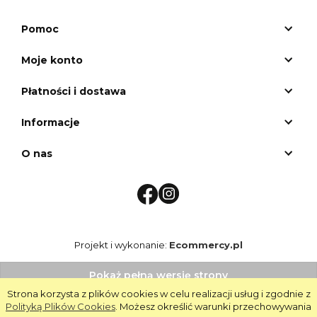
Pomoc
Moje konto
Płatności i dostawa
Informacje
O nas
Projekt i wykonanie:
Ecommercy.pl
Pokaż pełną wersję strony
Strona korzysta z plików cookies w celu realizacji usług i zgodnie z
Google Maps
Polityką Plików Cookies
. Możesz określić warunki przechowywania