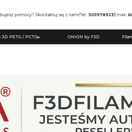
bujesz pomocy? Skontaktuj się z nami!
Tel.:
505978923
Email.:
b
a 3D PETG / PCTG
ONION by F3D
Fila