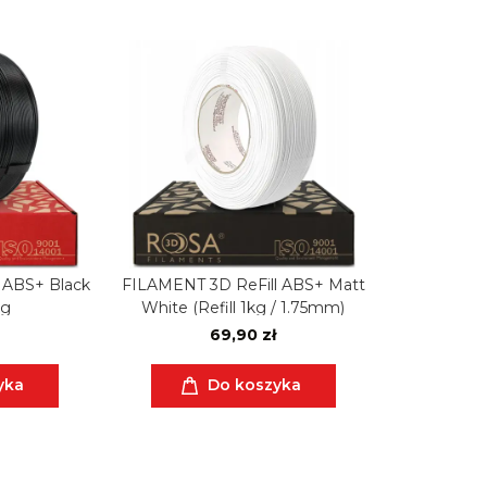
 ABS+ Black
FILAMENT 3D ReFill ABS+ Matt
kg
White (Refill 1kg / 1.75mm)
69,90 zł
yka
Do koszyka