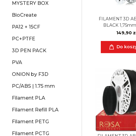
MYSTERY BOX
BioCreate
FILAMENT 3D AB
BLACK 1,75mm
PA12 + 15CF
149,90 z
PC+PTFE
Do kosz
3D PEN PACK
PVA
ONION by F3D
PC/ABS | 1.75 mm
Filament PLA
Filament Refill PLA
Filament PETG
Filament PCTG
FILAMENT 3D ABS