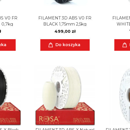
S V0 FR
FILAMENT 3D ABS V0 FR
FILAMEN
 0,7kg
BLACK 1,75mm 2,5kg
WHITE
ł
499,00 zł
yka
Do koszyka
-X Black
FILAMENT 3D ABS-X Natural
FILAMENT 3D