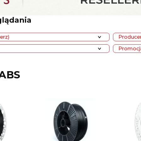
glądania
erz)
Producen
Promocja
 ABS