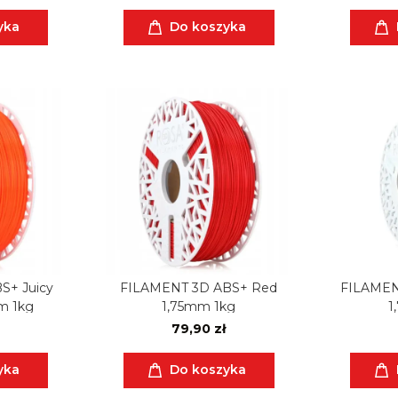
yka
Do koszyka
S+ Juicy
FILAMENT 3D ABS+ Red
FILAMEN
m 1kg
1,75mm 1kg
1
79,90 zł
yka
Do koszyka