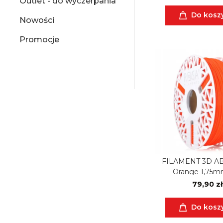
Outlet - do wyczerpania
Do kosz
Nowości
Promocje
FILAMENT 3D AB
Orange 1,75m
79,90 zł
Do kosz