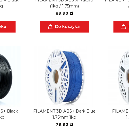
kg
(1kg / 1.75mm)
89,90 zł
yka
Do koszyka
S+ Black
FILAMENT 3D ABS+ Dark Blue
FILAME
5kg
1,75mm 1kg
1
79,90 zł