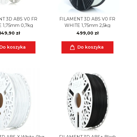
T 3D ABS V0 FR
FILAMENT 3D ABS V0 FR
 1,75mm 0,7kg
WHITE 1,75mm 2,5kg
149,90 zł
499,00 zł
Do koszyka
Do koszyka
 ABS-X White (1kg
FILAMENT 3D ABS+ Black