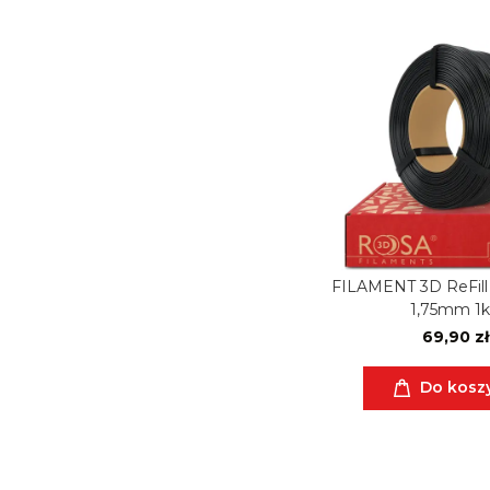
FILAMENT 3D ReFill
1,75mm 1
69,90 zł
Do kosz