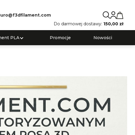
iuro@f3dfilament.com
Do darmowej dostawy:
150,00 zł
ment PLA
Promocje
Nowości