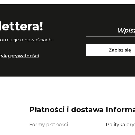
ettera!
nformacje o nowościach i
Zapisz się
ityką prywatności
Płatności i dostawa
Inform
Formy płatności
Polityka pr