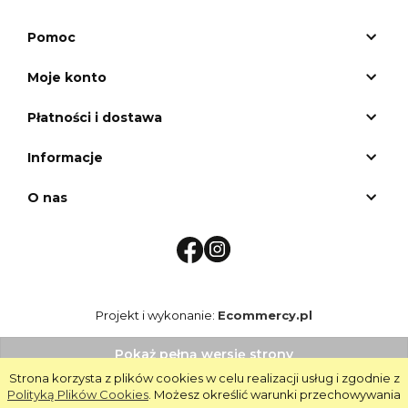
Pomoc
Moje konto
Płatności i dostawa
Informacje
O nas
Projekt i wykonanie:
Ecommercy.pl
Pokaż pełną wersję strony
Strona korzysta z plików cookies w celu realizacji usług i zgodnie z
Google Maps
Polityką Plików Cookies
. Możesz określić warunki przechowywania