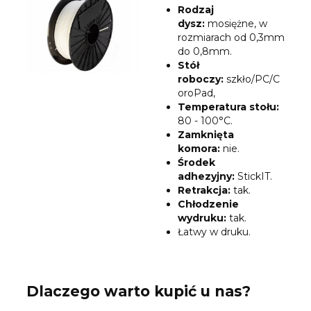
Rodzaj
dysz
:
mosiężne, w
rozmiarach od 0,3mm
do 0,8mm.
Stół
roboczy:
szkło/PC/C
oroPad,
Temperatura stołu:
80 - 100°C.
Zamknięta
komora:
nie.
Środek
adhezyjny:
StickIT.
Retrakcja:
tak.
Chłodzenie
wydruku:
tak.
Łatwy w druku.
Dlaczego warto kupić u nas?