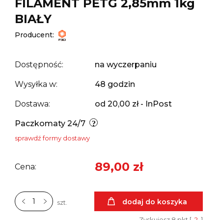
FILAMENT PETG 2,85mm 1kg
BIAŁY
Producent:
Dostępność:
na wyczerpaniu
Wysyłka w:
48 godzin
Dostawa:
od 20,00 zł
- InPost
Paczkomaty 24/7
sprawdź formy dostawy
89,00 zł
Cena:
dodaj do koszyka
szt.
Zyskujesz
8
pkt [
?
]