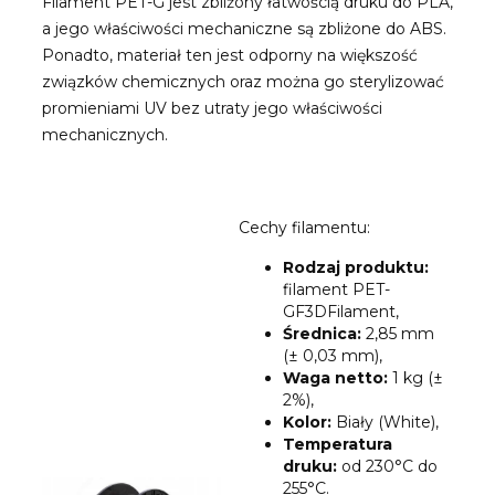
Filament PET-G jest zbliżony łatwością druku do PLA,
a jego właściwości mechaniczne są zbliżone do ABS.
Ponadto, materiał ten jest odporny na większość
związków chemicznych oraz można go sterylizować
promieniami UV bez utraty jego właściwości
mechanicznych.
Cechy filamentu:
Rodzaj produktu:
filament PET-
GF3DFilament,
Średnica:
2,85 mm
(± 0,03 mm),
Waga netto:
1 kg (±
2%),
Kolor:
Biały (White),
Temperatura
druku:
od 230°C do
255°C.