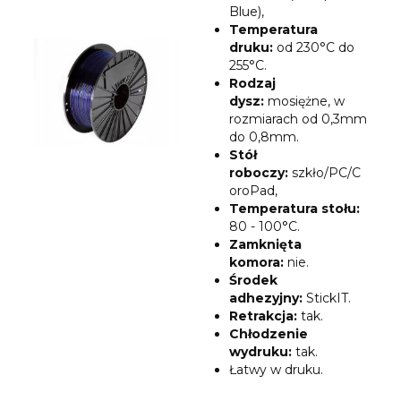
Blue),
Temperatura
druku:
od 230°C do
255°C.
Rodzaj
dysz
:
mosiężne, w
rozmiarach od 0,3mm
do 0,8mm.
Stół
roboczy:
szkło/PC/C
oroPad,
Temperatura stołu:
80 - 100°C.
Zamknięta
komora:
nie.
Środek
adhezyjny:
StickIT.
Retrakcja:
tak.
Chłodzenie
wydruku:
tak.
Łatwy w druku.