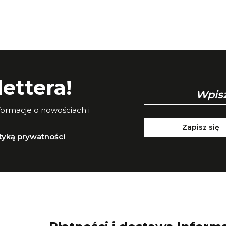
ettera!
nformacje o nowościach i
Zapisz się
ityką prywatności