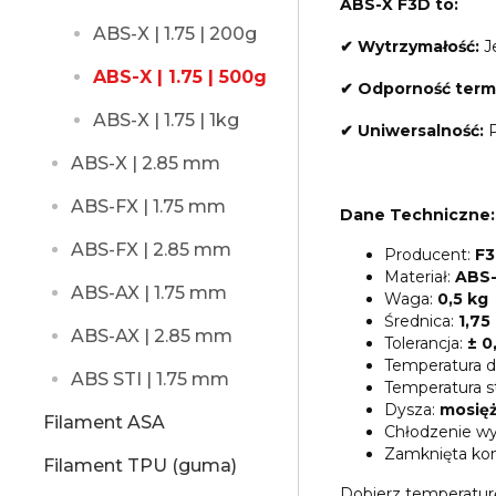
ABS-X F3D to:
ABS-X | 1.75 | 200g
✔ Wytrzymałość:
Je
ABS-X | 1.75 | 500g
✔ Odporność term
ABS-X | 1.75 | 1kg
✔ Uniwersalność:
P
ABS-X | 2.85 mm
ABS-FX | 1.75 mm
Dane Techniczne:
ABS-FX | 2.85 mm
Producent:
F3
Materiał:
ABS
ABS-AX | 1.75 mm
Waga:
0,5 kg
Średnica:
1,7
ABS-AX | 2.85 mm
Tolerancja:
± 0
Temperatura d
ABS STI | 1.75 mm
Temperatura s
Dysza:
mosię
Filament ASA
Chłodzenie wy
Zamknięta ko
Filament TPU (guma)
Dobierz temperatur