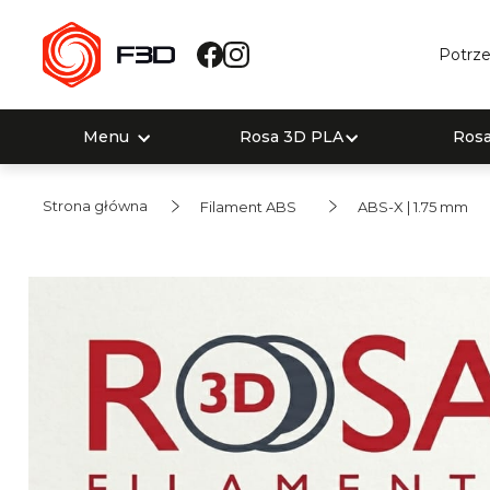
Potrze
Menu
Rosa 3D PLA
Ros
Strona główna
Filament ABS
ABS-X | 1.75 mm