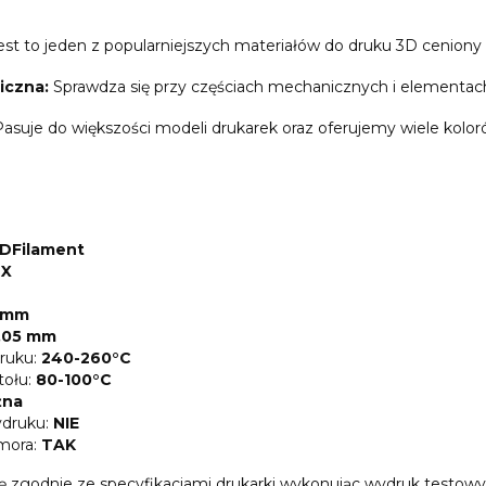
st to jeden z popularniejszych materiałów do druku 3D ceniony
iczna:
Sprawdza się przy częściach mechanicznych i elementac
asuje do większości modeli drukarek oraz oferujemy wiele kolo
DFilament
-X
5 mm
,05 mm
ruku:
240-260°C
tołu:
80-100°C
żna
druku:
NIE
mora:
TAK
ę zgodnie ze specyfikacjami drukarki wykonując wydruk testow