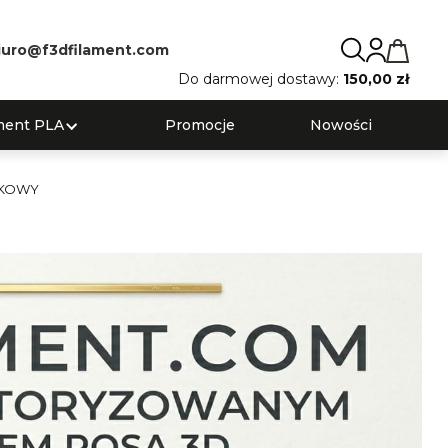
iuro@f3dfilament.com
Do darmowej dostawy:
150,00 zł
ment PLA
Promocje
Nowości
IWKOWY