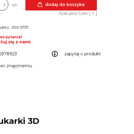
dodaj do koszyka
szt.
Zyskujesz
5
pkt [
?
]
uktu:
305-5757
eś pytania?
tuj się z nami
5978923
zapytaj o produkt
leć znajomemu
ukarki 3D