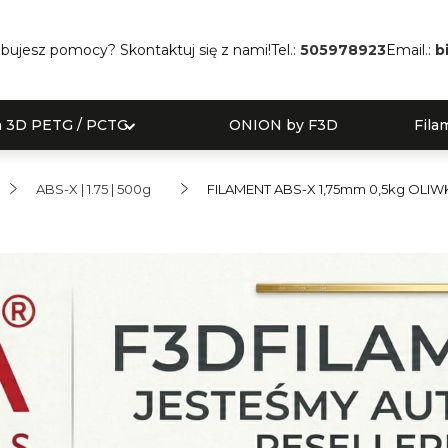
bujesz pomocy? Skontaktuj się z nami!
Tel.:
505978923
Email.:
b
a 3D PETG / PCTG
ONION by F3D
Fila
ABS-X | 1.75 | 500g
FILAMENT ABS-X 1,75mm 0,5kg OL