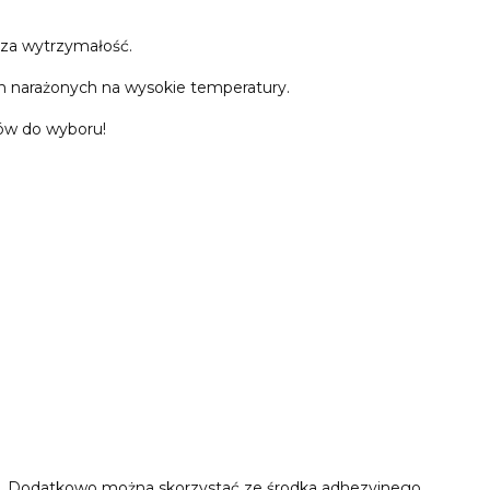
 za wytrzymałość.
h narażonych na wysokie temperatury.
rów do wyboru!
y. Dodatkowo można skorzystać ze środka adhezyjnego,