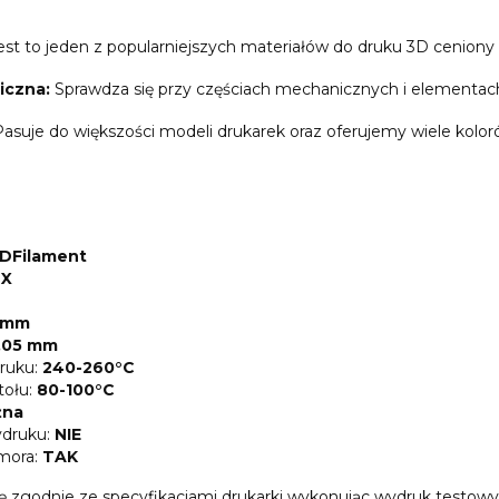
st to jeden z popularniejszych materiałów do druku 3D ceniony
iczna:
Sprawdza się przy częściach mechanicznych i elementac
asuje do większości modeli drukarek oraz oferujemy wiele kolo
DFilament
-X
5 mm
,05 mm
ruku:
240-260°C
tołu:
80-100°C
żna
druku:
NIE
mora:
TAK
ę zgodnie ze specyfikacjami drukarki wykonując wydruk testow