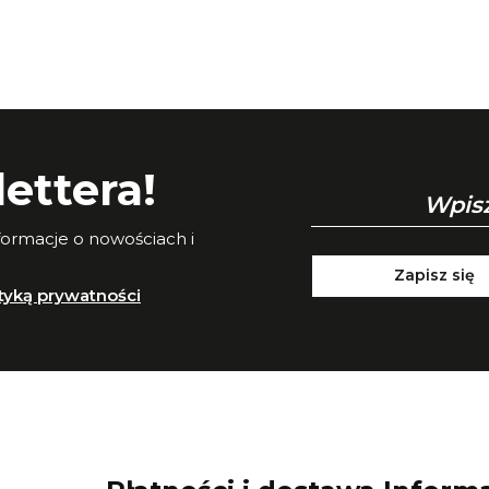
ettera!
nformacje o nowościach i
Zapisz się
ityką prywatności