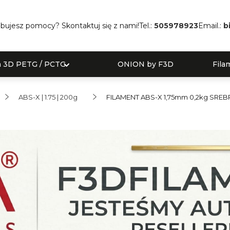
bujesz pomocy? Skontaktuj się z nami!
Tel.:
505978923
Email.:
b
a 3D PETG / PCTG
ONION by F3D
Fila
ABS-X | 1.75 | 200g
FILAMENT ABS-X 1,75mm 0,2kg SRE