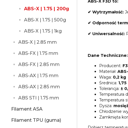
ABS-X F3D to:
ABS-X | 1.75 | 200g
✔ Wytrzymałość:
Je
ABS-X | 1.75 | 500g
✔ Odporność term
ABS-X | 1.75 | 1kg
✔ Uniwersalność:
P
ABS-X | 2.85 mm
ABS-FX | 1.75 mm
Dane Techniczne:
ABS-FX | 2.85 mm
Producent:
F3
Materiał:
ABS
ABS-AX | 1.75 mm
Waga:
0,2 kg
Średnica:
1,7
ABS-AX | 2.85 mm
Tolerancja:
± 0
Temperatura d
ABS STI | 1.75 mm
Temperatura s
Dysza:
mosię
Filament ASA
Chłodzenie wy
Zamknięta ko
Filament TPU (guma)
Dobierz temperatur