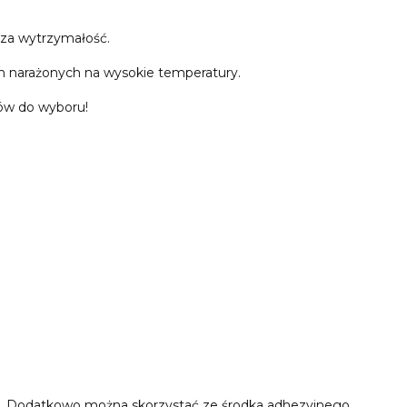
 za wytrzymałość.
h narażonych na wysokie temperatury.
rów do wyboru!
y. Dodatkowo można skorzystać ze środka adhezyjnego,