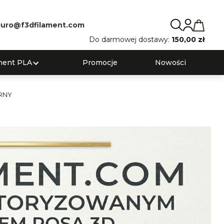
iuro@f3dfilament.com
Do darmowej dostawy:
150,00 zł
ment PLA
Promocje
Nowości
BRNY