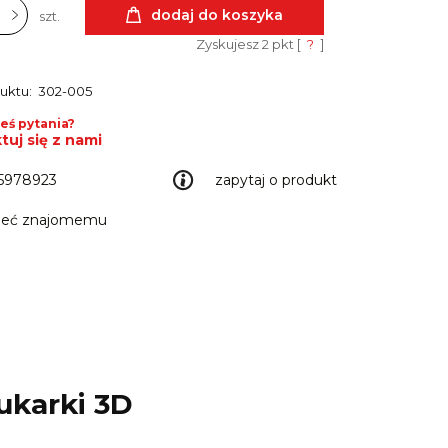
dodaj do koszyka
szt.
Zyskujesz
2
pkt [
?
]
uktu:
302-005
eś pytania?
tuj się z nami
5978923
zapytaj o produkt
leć znajomemu
ukarki 3D