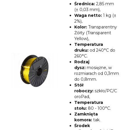
Średnica:
2,85 mm
(± 0,03 mm),
Waga netto:
1 kg (±
2%),
Kolor:
Transparentny
Żółty (Transparent
Yellow),
Temperatura
druku:
od 240°C do
260°C.
Rodzaj
dysz
:
mosiężne, w
rozmiarach od 0,3mm
do 0,8mm.
Stół
roboczy:
szkło/PC/C
oroPad,
Temperatura
stołu:
80 - 100°C.
Zamknięta
komora:
tak.
Środek