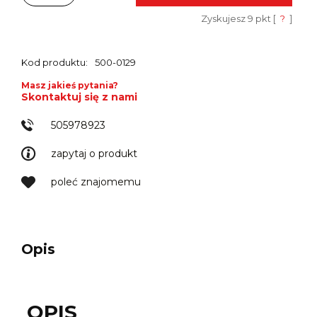
Zyskujesz
9
pkt [
?
]
Kod produktu:
500-0129
Masz jakieś pytania?
Skontaktuj się z nami
505978923
zapytaj o produkt
poleć znajomemu
Opis
OPIS