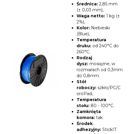
Średnica:
2,85 mm
(± 0,03 mm),
Waga netto:
1 kg (±
2%),
Kolor:
Niebieski
(Blue),
Temperatura
druku:
od 240°C do
260°C.
Rodzaj
dysz
:
mosiężne, w
rozmiarach od 0,3mm
do 0,8mm.
Stół
roboczy:
szkło/PC/C
oroPad,
Temperatura
stołu:
80 - 100°C.
Zamknięta
komora:
tak.
Środek
adhezyjny:
StickIT.