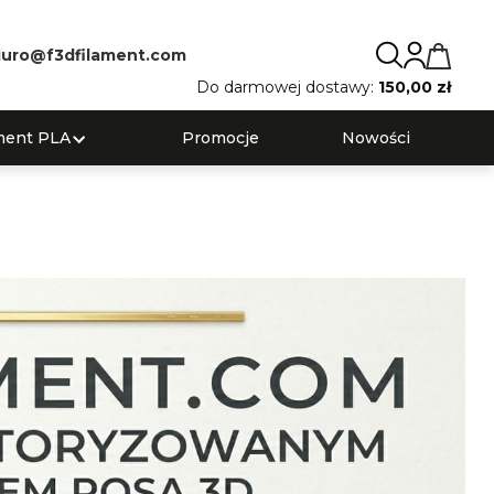
iuro@f3dfilament.com
Do darmowej dostawy:
150,00 zł
ment PLA
Promocje
Nowości