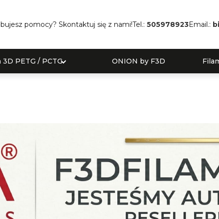
bujesz pomocy? Skontaktuj się z nami!
Tel.:
505978923
Email.:
b
a 3D PETG / PCTG
ONION by F3D
Fila