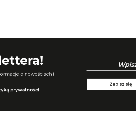
ettera!
nformacje o nowościach i
Zapisz się
ityką prywatności