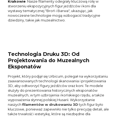
Krakowie
. Nasze filamenty odegrały kluczową rolę w
stworzeniu ekspozycyjnych figur jeźdźców i koni dla
wystawy tematycznej "Broń i Barwa", ukazując, jak
nowoczesne technologie mogą wzbogacić tradycyjne
dziedziny, takie jak muzealnictwo.
Technologia Druku 3D: Od
Projektowania do Muzealnych
Eksponatów
Projekt, który podjął się Urbicum, polegał na wykorzystaniu
zaawansowanych technologii skanowania i projektowania
3D, aby odtworzyć figury jeźdźców oraz koni. Te modele
służyły do prezentowania historycznych eksponatów
muzealnych, w tym uzbrojenia i końskiego rzędu, a także
wyposażenia słynnej polskiej Husarii. Wykorzystanie
naszych
filamentów w drukowaniu 3D
tych figur było
kluczowe, ponieważ zapewniło nie tylko precyzję detali, ale
także trwałość i estetykę, które są niezbędne dla