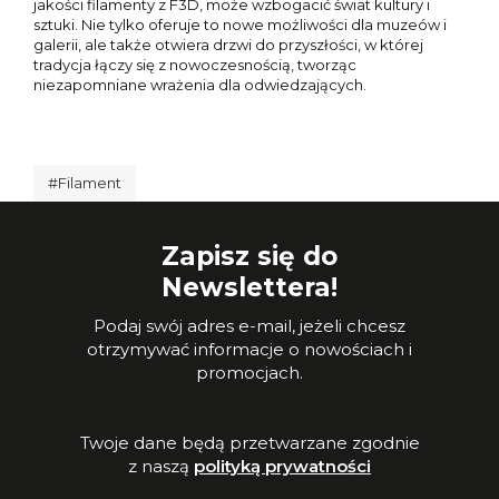
jakości filamenty z F3D, może wzbogacić świat kultury i
sztuki. Nie tylko oferuje to nowe możliwości dla muzeów i
galerii, ale także otwiera drzwi do przyszłości, w której
tradycja łączy się z nowoczesnością, tworząc
niezapomniane wrażenia dla odwiedzających.
#Filament
Zapisz się do
Newslettera!
Podaj swój adres e-mail, jeżeli chcesz
otrzymywać informacje o nowościach i
promocjach.
Twoje dane będą przetwarzane zgodnie
z naszą
polityką prywatności