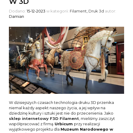
W 3D
Dodano:
15-12-2023
w kategorii:
Filament
,
Druk 3d
autor:
Damian
W dzisiejszych czasach technologia druku 3D przenika
niemal każdy aspekt naszego życia, a jej wpływ na
dziedzinę kultury i sztuki jest nie do przecenienia. Jako
sklep internetowy
F3D Filament
, mieliśmy zaszczyt
współpracować z firmą
Urbicum
przy realizacji
wyjątkowego projektu dla
Muzeum Narodowego w