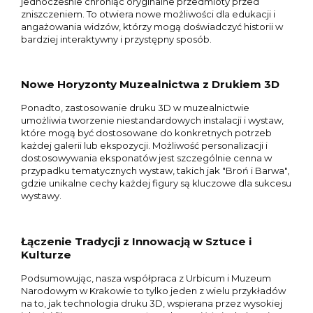
jednocześnie chroniąc oryginalne przedmioty przed
zniszczeniem. To otwiera nowe możliwości dla edukacji i
angażowania widzów, którzy mogą doświadczyć historii w
bardziej interaktywny i przystępny sposób.
Nowe Horyzonty Muzealnictwa z Drukiem 3D
Ponadto, zastosowanie druku 3D w muzealnictwie
umożliwia tworzenie niestandardowych instalacji i wystaw,
które mogą być dostosowane do konkretnych potrzeb
każdej galerii lub ekspozycji. Możliwość personalizacji i
dostosowywania eksponatów jest szczególnie cenna w
przypadku tematycznych wystaw, takich jak "Broń i Barwa",
gdzie unikalne cechy każdej figury są kluczowe dla sukcesu
wystawy.
Łączenie Tradycji z Innowacją w Sztuce i
Kulturze
Podsumowując, nasza współpraca z Urbicum i Muzeum
Narodowym w Krakowie to tylko jeden z wielu przykładów
na to, jak technologia druku 3D, wspierana przez wysokiej