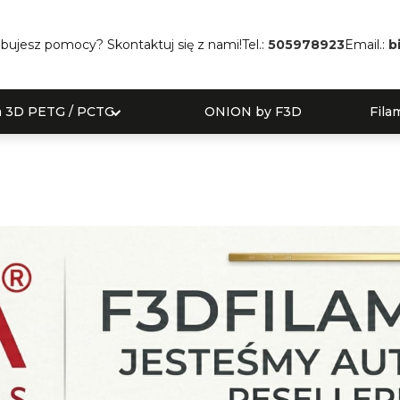
bujesz pomocy? Skontaktuj się z nami!
Tel.:
505978923
Email.:
b
a 3D PETG / PCTG
ONION by F3D
Fila