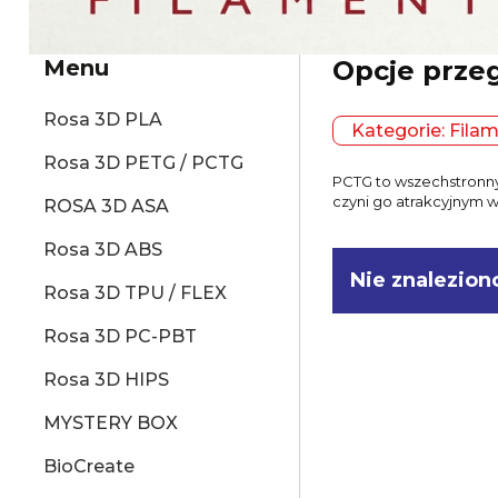
Menu
Opcje prze
Rosa 3D PLA
Kategorie: Fila
Rosa 3D PETG / PCTG
PCTG to wszechstronny
czyni go atrakcyjnym 
ROSA 3D ASA
Rosa 3D ABS
Nie znalezion
Rosa 3D TPU / FLEX
Rosa 3D PC-PBT
Rosa 3D HIPS
MYSTERY BOX
BioCreate