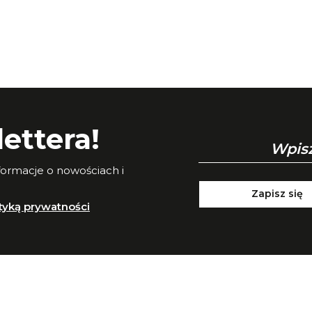
ettera!
nformacje o nowościach i
Zapisz się
ityką prywatności