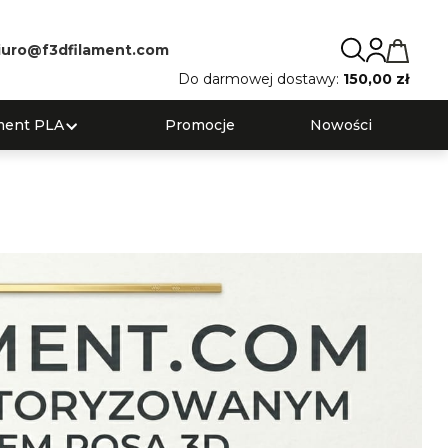
iuro@f3dfilament.com
Do darmowej dostawy:
150,00 zł
ment PLA
Promocje
Nowości