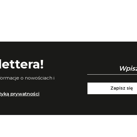
ettera!
nformacje o nowościach i
Zapisz się
ityką prywatności