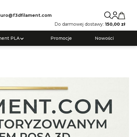
iuro@f3dfilament.com
Do darmowej dostawy:
150,00 zł
ment PLA
Promocje
Nowości