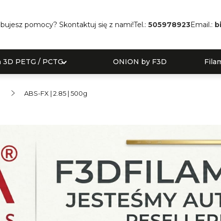
bujesz pomocy? Skontaktuj się z nami!
Tel.:
505978923
Email.:
b
a 3D PETG / PCTG
ONION by F3D
Fila
ABS-FX | 2.85 | 500g