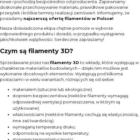
nowe i pochodzą bezpośrednio od producenta. Zapewniamy
doskonałe przechowywanie materiału, prawidłowe pakowanie
przesyłek i krótkie terminy realizacji zamówień. Informujemy, że
posiadamy
najszerszą ofertę filamentów w Polsce!
Nasza doświadczona ekipa chętnie pomoże w wyborze
odpowiedniego produktu i doradzi, w przypadku wystąpienia
jakichkolwiek wątpliwości. Serdecznie zapraszamy!
Czym są filamenty 3D?
Sprzedawane przez nas
filamenty 3D
to wkłady, które występują w
charakterze materiałów budowlanych – dzięki nim możliwe jest
wykonanie docelowych elementów. Występują pod kilkoma
postaciami i w wielu wariantach, różniących się od siebie:
materiałem (sztuczne lub ekologiczne);
stopniem bezpieczeństwa (niektóre filamenty wymagają
odpowiedniej wentylacji pomieszczenia, w którym są
użytkowane);
właściwościami (niektóre filamenty cechują się elastycznością,
inne zaś twardością);
wymaganą temperaturą druku;
odpornością na wysokie temperatury;
stopniem termoplastyczności;