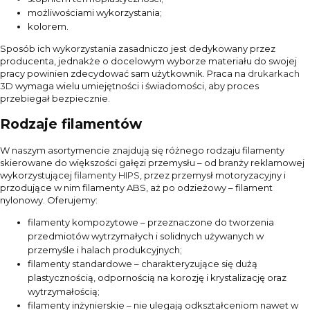
możliwościami wykorzystania;
kolorem.
Sposób ich wykorzystania zasadniczo jest dedykowany przez
producenta, jednakże o docelowym wyborze materiału do swojej
pracy powinien zdecydować sam użytkownik. Praca na
drukarkach
3D
wymaga wielu umiejętności i świadomości, aby proces
przebiegał bezpiecznie.
Rodzaje filamentów
W naszym asortymencie znajdują się różnego rodzaju filamenty
skierowane do większości gałęzi przemysłu – od branży reklamowej
wykorzystującej
filamenty HIPS
, przez przemysł motoryzacyjny i
przodujące w nim filamenty ABS, aż po odzieżowy – filament
nylonowy. Oferujemy:
filamenty kompozytowe – przeznaczone do tworzenia
przedmiotów wytrzymałych i solidnych używanych w
przemyśle i halach produkcyjnych;
filamenty standardowe – charakteryzujące się dużą
plastycznością, odpornością na korozję i krystalizację oraz
wytrzymałością;
filamenty inżynierskie – nie ulegają odkształceniom nawet w