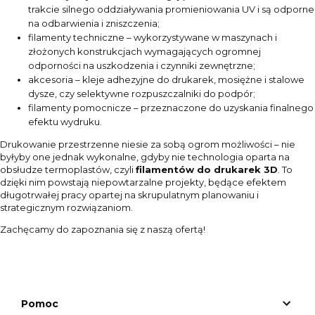
trakcie silnego oddziaływania promieniowania UV i są odporne
na odbarwienia i zniszczenia;
filamenty techniczne – wykorzystywane w maszynach i
złożonych konstrukcjach wymagających ogromnej
odporności na uszkodzenia i czynniki zewnętrzne;
akcesoria – kleje adhezyjne do drukarek, mosiężne i stalowe
dysze, czy selektywne rozpuszczalniki do podpór;
filamenty pomocnicze – przeznaczone do uzyskania finalnego
efektu wydruku.
Drukowanie przestrzenne niesie za sobą ogrom możliwości – nie
byłyby one jednak wykonalne, gdyby nie technologia oparta na
obsłudze termoplastów, czyli
filamentów do drukarek 3D
. To
dzięki nim powstają niepowtarzalne projekty, będące efektem
długotrwałej pracy opartej na skrupulatnym planowaniu i
strategicznym rozwiązaniom.
Zachęcamy do zapoznania się z naszą ofertą!
Pomoc