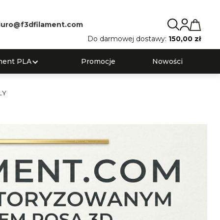
iuro@f3dfilament.com
Do darmowej dostawy:
150,00 zł
ment PLA
Promocje
Nowości
ŁY