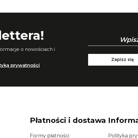
ettera!
nformacje o nowościach i
Zapisz się
ityką prywatności
Płatności i dostawa
Inform
Formy płatności
Polityka pr