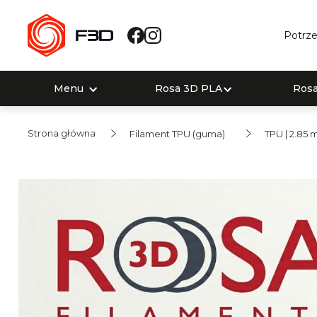
Potrze
Menu
Rosa 3D PLA
Ros
Strona główna
Filament TPU (guma)
TPU | 2.85