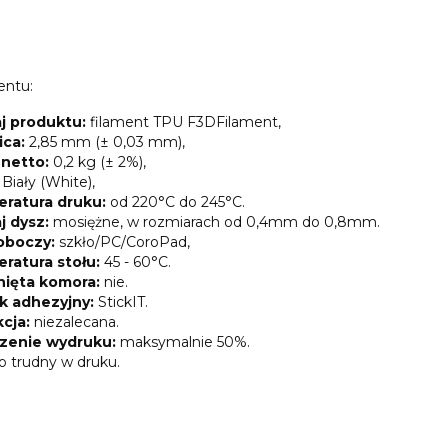
entu:
j produktu:
filament TPU F3DFilament,
ica:
2,85 mm (± 0,03 mm),
netto:
0,2 kg (± 2%),
:
Biały (White),
ratura druku:
od 220°C do 245°C.
j dysz
:
mosiężne, w rozmiarach od 0,4mm do 0,8mm.
roboczy:
szkło/PC/CoroPad,
ratura stołu:
45 - 60°C.
ięta komora:
nie.
k adhezyjny:
StickIT.
kcja:
niezalecana.
zenie wydruku:
maksymalnie 50%.
o trudny w druku.