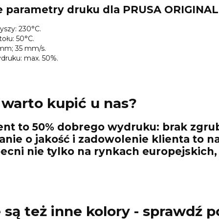
 parametry druku dla PRUSA ORIGINAL
yszy: 230°C.
ołu: 50°C.
8mm; 35 mm/s.
druku: max. 50%.
warto kupić u nas?
nt to 50% dobrego wydruku: brak zgrubie
anie o jakość i zadowolenie klienta to n
cni nie tylko na rynkach europejskich,
są też inne kolory - sprawdź p