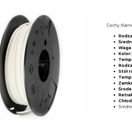
Cechy filam
Rodza
Średn
Waga 
Kolor
Tempe
Rodza
Stół 
Tempe
Zamkn
Środe
Retra
Chłod
Średni