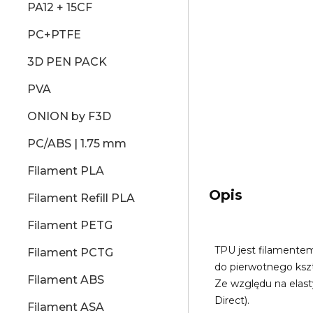
PA12 + 15CF
PC+PTFE
3D PEN PACK
PVA
ONION by F3D
PC/ABS | 1.75 mm
Filament PLA
Opis
Filament Refill PLA
Filament PETG
TPU jest filamentem
Filament PCTG
do pierwotnego ksz
Filament ABS
Ze względu na elas
Direct).
Filament ASA