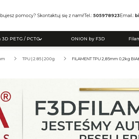
bujesz pomocy? Skontaktuj się z nami!
Tel.:
505978923
Email.:
b
a 3D PETG / PCTG
ONION by F3D
Fila
 mm
TPU | 2.85 | 200g
FILAMENT TPU 2,85mm 0,2kg BIA