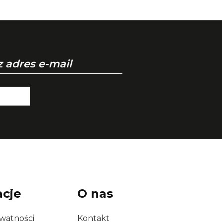
acje
O nas
ywatności
Kontakt