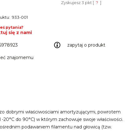
Zyskujesz
3
pkt [
?
]
uktu:
933-001
eś pytania?
tuj się z nami
5978923
zapytaj o produkt
leć znajomemu
ardzo dobrymi właściwościami amortyzującymi, powrotem
 -20°C do 90°C) w którym zachowuje swoje właściwości.
pośrednim podawaniem filamentu nad głowicą (tzw.