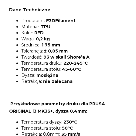
Dane Techniczne:
Producent:
F3DFilament
Materiał:
TPU
Kolor:
RED
Waga:
0,2 kg
Średnica:
1,75 mm
Tolerancja:
± 0,05 mm
Twardość:
93 w skali Shore’a A
Temperatura druku:
220-245°C
Temperatura stołu:
45-60°C
Dysza:
mosiężna
Retrakcja:
nie zalecana
Przykładowe parametry druku dla PRUSA
ORIGINAL i3 MK3S+, dysza 0,4mm:
Temperatura dyszy:
230°C
Temperatura stołu:
50°C
Retrakcja: 0,8mm;
35 mm/s