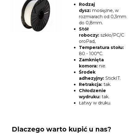
Rodzaj
dysz
:
mosiężne, w
rozmiarach od 0,3mm
do 0,8mm.
Stół
roboczy:
szkło/PC/C
oroPad,
Temperatura stołu:
80 - 100°C.
Zamknięta
komora:
nie.
Środek
adhezyjny:
StickIT.
Retrakcja:
tak.
Chłodzenie
wydruku:
tak.
Łatwy w druku.
Dlaczego warto kupić u nas?