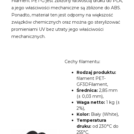
Filament PET-G jest zbliżony łatwością druku do PLA,
a jego właściwości mechaniczne są zbliżone do ABS.
Ponadto, materiał ten jest odporny na większość
związków chemicznych oraz można go sterylizować
promieniami UV bez utraty jego właściwości
mechanicznych.
Cechy filamentu:
Rodzaj produktu:
filament PET-
GF3DFilament,
Średnica:
2,85 mm
(± 0,03 mm),
Waga netto:
1 kg (±
2%),
Kolor:
Biały (White),
Temperatura
druku:
od 230°C do
255°C.