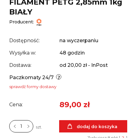
FILAMENT PETG 2,85mm 1kg
BIAŁY
Producent:
Dostępność:
na wyczerpaniu
Wysyłka w:
48 godzin
Dostawa:
od 20,00 zł
- InPost
Paczkomaty 24/7
sprawdź formy dostawy
89,00 zł
Cena:
dodaj do koszyka
szt.
Zyskujesz
8
pkt [
?
]