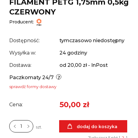
FILAMENT PETG 1,75mm 0,5kg
CZERWONY
Producent:
Dostępność:
tymczasowo niedostępny
Wysyłka w:
24 godziny
Dostawa:
od 20,00 zł
- InPost
Paczkomaty 24/7
sprawdź formy dostawy
50,00 zł
Cena:
dodaj do koszyka
szt.
Zyskujesz
5
pkt [
?
]