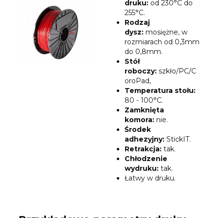
druku:
od 230°C do
255°C.
Rodzaj
dysz
:
mosiężne, w
rozmiarach od 0,3mm
do 0,8mm.
Stół
roboczy:
szkło/PC/C
oroPad,
Temperatura stołu:
80 - 100°C.
Zamknięta
komora:
nie.
Środek
adhezyjny:
StickIT.
Retrakcja:
tak.
Chłodzenie
wydruku:
tak.
Łatwy w druku.