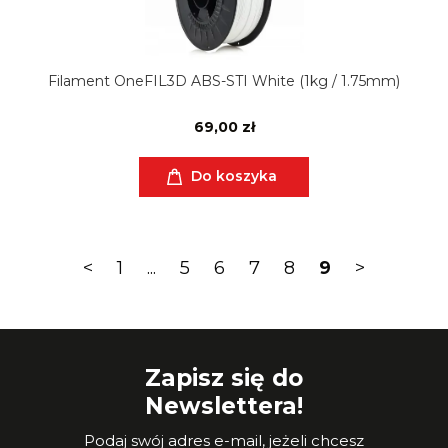
Filament OneFIL3D ABS-STI White (1kg / 1.75mm)
69,00 zł
Do koszyka
<
1
...
5
6
7
8
9
>
Zapisz się do
Newslettera!
Podaj swój adres e-mail, jeżeli chcesz